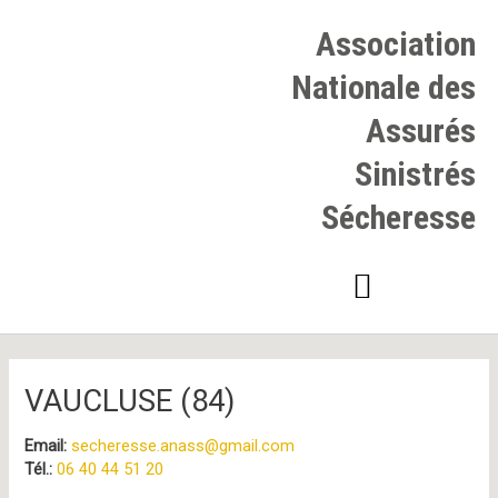
Aller
au
Association
contenu
Nationale des
Assurés
Sinistrés
Sécheresse
Navigation
des
articles
VAUCLUSE (84)
Email:
secheresse.anass@gmail.com
Tél.:
06 40 44 51 20