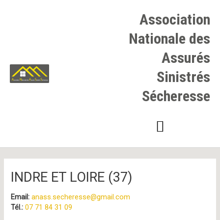
Aller
au
Association
contenu
Nationale des
Assurés
Sinistrés
Sécheresse
Navigation
des
articles
INDRE ET LOIRE (37)
Email:
anass.secheresse@gmail.com
Tél.:
07 71 84 31 09