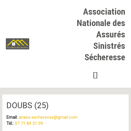
Aller
au
Association
contenu
Nationale des
Assurés
Sinistrés
Sécheresse
Navigation
des
articles
DOUBS (25)
Email:
anass.secheresse@gmail.com
Tél.:
07 71 84 31 09