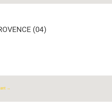
ROVENCE (04)
vant
→