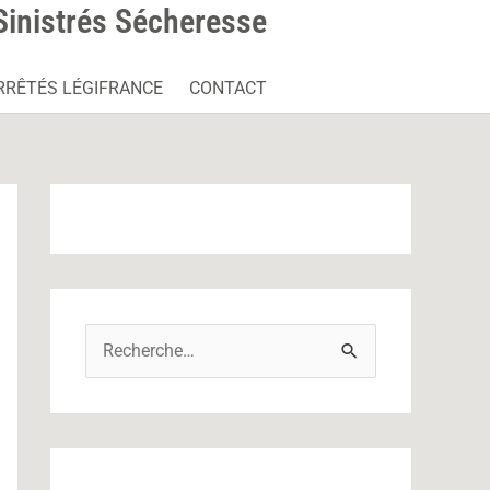
Sinistrés Sécheresse
RRÊTÉS LÉGIFRANCE
CONTACT
R
e
c
h