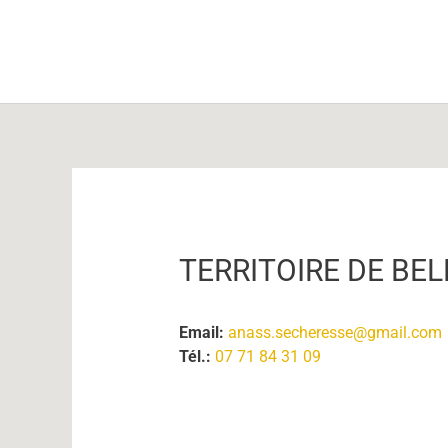
Aller
au
contenu
Navigation
des
articles
TERRITOIRE DE BEL
Email:
anass.secheresse@gmail.com
Tél.:
07 71 84 31 09