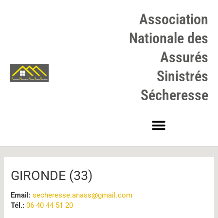
Aller
au
Association
contenu
Nationale des
Assurés
Sinistrés
Sécheresse
Navigation
des
articles
GIRONDE (33)
Email:
secheresse.anass@gmail.com
Tél.:
06 40 44 51 20