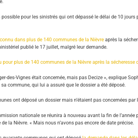
ée.
 possible pour les sinistrés qui ont dépassé le délai de 10 jours
 reconnu dans plus de 140 communes de la Nièvre
après la sécher
istériel publié le 17 juillet, malgré leur demande.
nu pour plus de 140 communes de la Nièvre après la sécheresse
éger-des-Vignes était concernée, mais pas Decize », explique Soph
e sa commune, qui lui a assuré que le dossier a été déposé.
nes ont déposé un dossier mais n’étaient pas concernées par l’a
ission nationale se réunira à nouveau avant la fin de l’année p
e de la Nièvre. « Mais nous n’avons pas encore de date précise.
es quarante communes qui ont déposé
la demande dans les déla